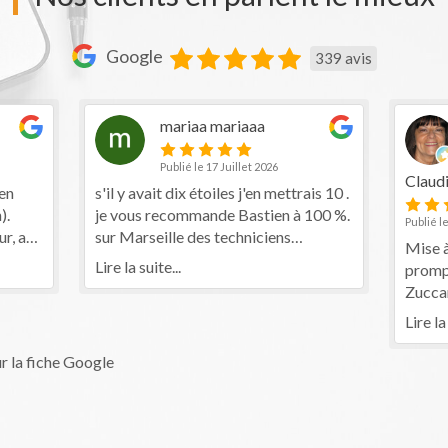
Google
339 avis
mariaa mariaaa
Publié le 17 Juillet 2026
Claudin
s'il y avait dix étoiles j'en mettrais 10 .
je vous recommande Bastien à 100 %.
Publié le 15 
a
sur Marseille des techniciens
Mise à jo
informatiques sérieux et compétent il
Lire la suite...
promptitu
doit y en avoir pas plus de 2 .. Bastien
Zuccarell
est le number one !
professio
Lire la suit
besoins d
ue
ur la fiche Google