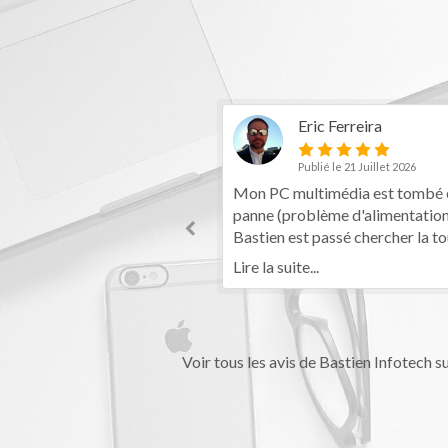
Zz
Eric Ferreira
 le 14 Mai 2026
Publié le 21 Juillet 2026
érience personne de
Mon PC multimédia est tombé en
 réactif aucune fraude
panne (problème d'alimentation).
’escroquerie super
Bastien est passé chercher la tour, 
ecommande à 100%
diagnostiqué et réglé le problème
Lire la suite...
avec efficacité avant de me la
ramener comme neuve. Je
recommande fortement son
entreprise, très sérieuse, pédagog
Voir tous les avis de Bastien Infotech s
et chaleureuse.