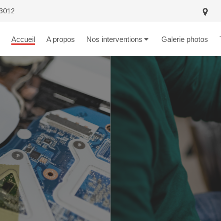
 13012
Accueil
A propos
Nos interventions
Galerie photos
RÉPARATIO
La réparation d’ordinate
votre machine, sans pour
somme importante pour l’ac
De plus, en ayant votre PC
de l’analyser pour vous
améliorations possible
bénéfiques sur le long ter