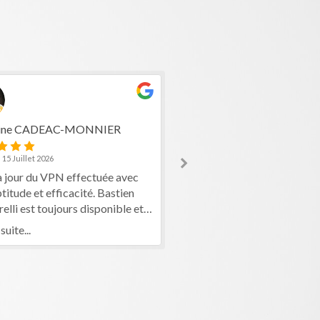
baptiste Maudru
Publié le 15 Juillet 2026
e CADEAC-MONNIER
Ponctuelle et efficace!
Lire la suite...
Juillet 2026
ur du VPN effectuée avec
de et efficacité. Bastien
i est toujours disponible et
nnel pour répondre aux
e...
u client.