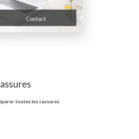
Contact
cassures
éparer toutes les cassures